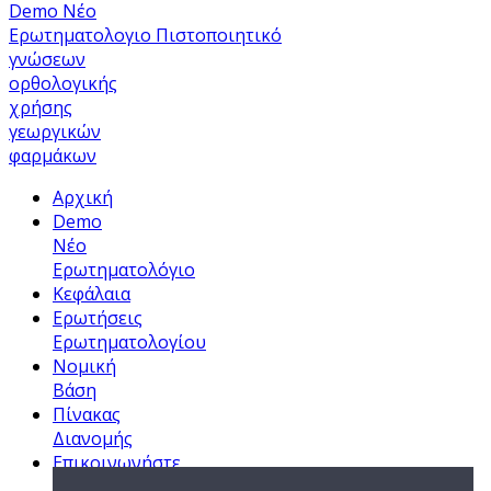
Demo Νέο
Ερωτηματολογιο
Πιστοποιητικό
γνώσεων
ορθολογικής
χρήσης
γεωργικών
φαρμάκων
Αρχική
Demo
Νέο
Ερωτηματολόγιο
Κεφάλαια
Ερωτήσεις
Ερωτηματολογίου
Νομική
Βάση
Πίνακας
Διανομής
Επικοινωνήστε
Μαζί