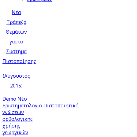
Νέα
Τράπεζα
Θεμάτων
για το
Σύστημα
Πιστοποίησης
(Αύγουστος
2015)
Demo Νέο
Ερωτηματολογιο
Πιστοποιητικό
γνώσεων
ορθολογικής
χρήσης
γεωργικών