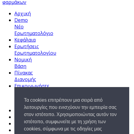
φαρμάκων
Αρχική
Demo
Νέο
Ερωτηματολόγιο
Κεφάλαια
Ερωτήσεις
Ερωτηματολογίου
Νομική
Βάση
Πίνακας
Διανομής
Επικοινωνήστε
Μαζί
μας
Τα cookies επιτρέπουν μια σειρά από
λειτουργίες που ενισχύουν την εμπειρία σας
Αρχική
στον ιστότοπο. Χρησιμοποιώντας αυτόν τον
Όροι Χρήσης
ιστότοπο, συμφωνείτε με τη χρήση των
Επικοινωνήστε Μαζί μας
cookies, σύμφωνα με τις οδηγίες μας
Site Map